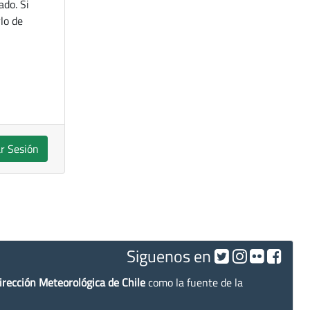
ado. Si
lo de
ar Sesión
Siguenos en
irección Meteorológica de Chile
como la fuente de la