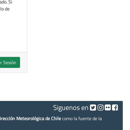
ado. Si
lo de
ar Sesión
Siguenos en
irección Meteorológica de Chile
como la fuente de la