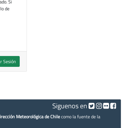
ado. Si
lo de
ar Sesión
Siguenos en
irección Meteorológica de Chile
como la fuente de la