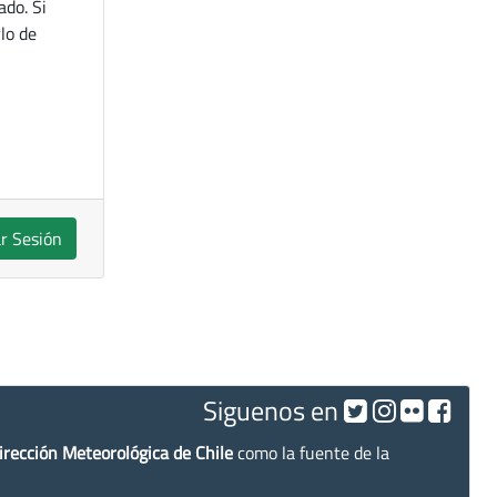
ado. Si
lo de
ar Sesión
Siguenos en
irección Meteorológica de Chile
como la fuente de la