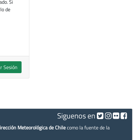
ado. Si
lo de
ar Sesión
Siguenos en
irección Meteorológica de Chile
como la fuente de la