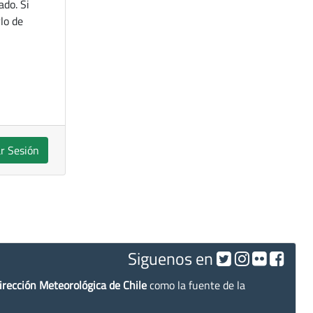
ado. Si
lo de
ar Sesión
Siguenos en
irección Meteorológica de Chile
como la fuente de la