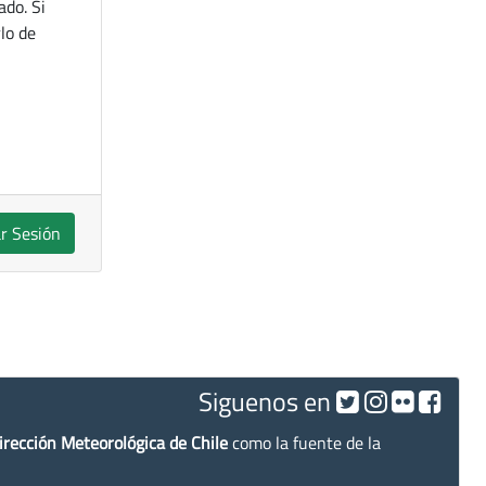
ado. Si
lo de
ar Sesión
Siguenos en
irección Meteorológica de Chile
como la fuente de la