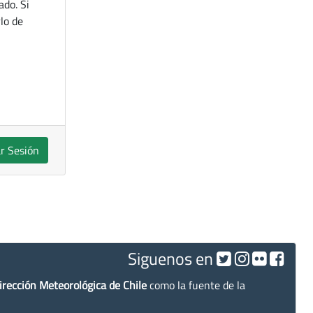
ado. Si
lo de
ar Sesión
Siguenos en
irección Meteorológica de Chile
como la fuente de la