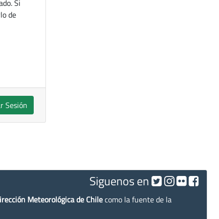
ado. Si
lo de
ar Sesión
Siguenos en
irección Meteorológica de Chile
como la fuente de la