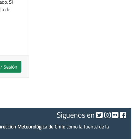
ado. Si
lo de
ar Sesión
Siguenos en
irección Meteorológica de Chile
como la fuente de la