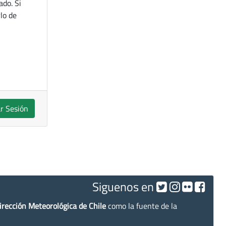
ado. Si
lo de
ar Sesión
Siguenos en
irección Meteorológica de Chile
como la fuente de la