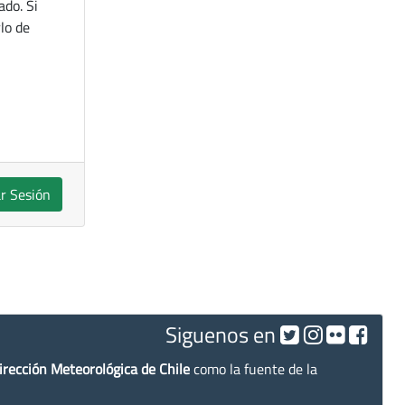
ado. Si
lo de
ar Sesión
Siguenos en
irección Meteorológica de Chile
como la fuente de la