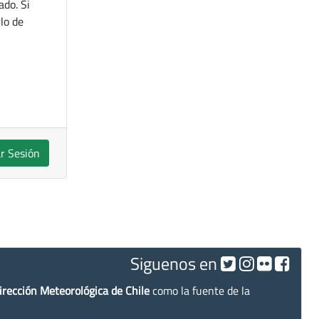
ado. Si
lo de
ar Sesión
Siguenos en
irección Meteorológica de Chile
como la fuente de la