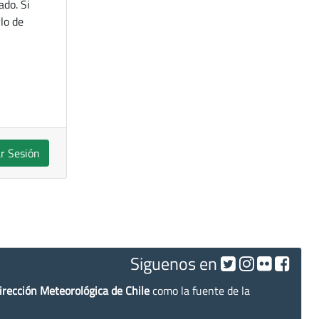
ado. Si
lo de
ar Sesión
Siguenos en
irección Meteorológica de Chile
como la fuente de la