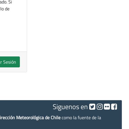
ado. Si
lo de
ar Sesión
Siguenos en
irección Meteorológica de Chile
como la fuente de la