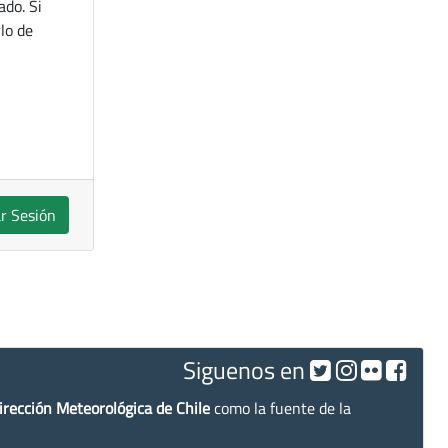
ado. Si
lo de
ar Sesión
Siguenos en
irección Meteorológica de Chile
como la fuente de la