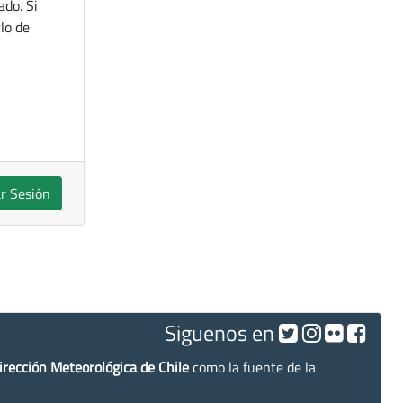
ado. Si
lo de
ar Sesión
Siguenos en
irección Meteorológica de Chile
como la fuente de la