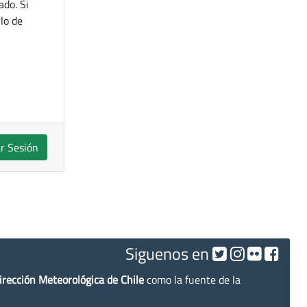
ado. Si
lo de
ar Sesión
Siguenos en
irección Meteorológica de Chile
como la fuente de la