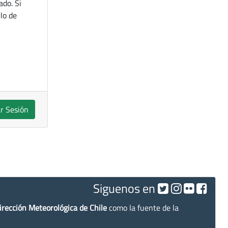
ado. Si
lo de
ar Sesión
Siguenos en
irección Meteorológica de Chile
como la fuente de la