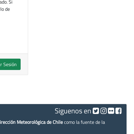
ado. Si
lo de
ar Sesión
Siguenos en
irección Meteorológica de Chile
como la fuente de la