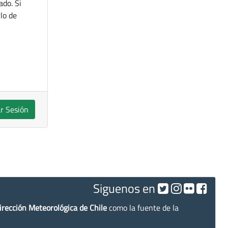
ado. Si
lo de
ar Sesión
Siguenos en
irección Meteorológica de Chile
como la fuente de la