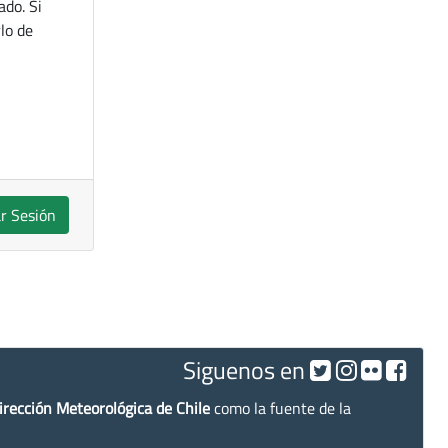
ado. Si
lo de
ar Sesión
Siguenos en
irección Meteorológica de Chile
como la fuente de la