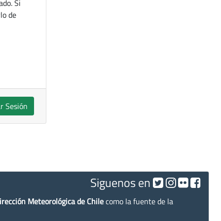
ado. Si
lo de
ar Sesión
Siguenos en
irección Meteorológica de Chile
como la fuente de la