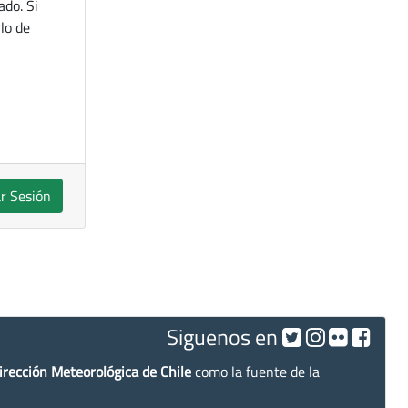
ado. Si
lo de
ar Sesión
Siguenos en
irección Meteorológica de Chile
como la fuente de la