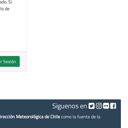
ado. Si
lo de
ar Sesión
Siguenos en
irección Meteorológica de Chile
como la fuente de la