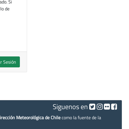
ado. Si
lo de
ar Sesión
Siguenos en
irección Meteorológica de Chile
como la fuente de la