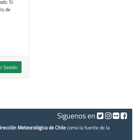
ado. Si
lo de
ar Sesión
Siguenos en
irección Meteorológica de Chile
como la fuente de la