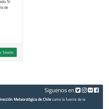
ado. Si
lo de
ar Sesión
Siguenos en
irección Meteorológica de Chile
como la fuente de la