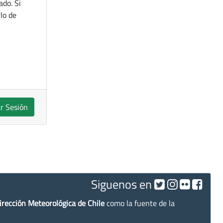
ado. Si
lo de
ar Sesión
Siguenos en
irección Meteorológica de Chile
como la fuente de la