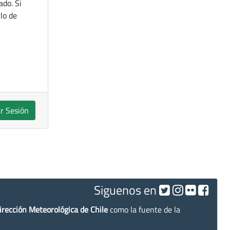
ado. Si
lo de
ar Sesión
Siguenos en
irección Meteorológica de Chile
como la fuente de la