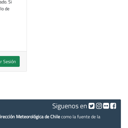
ado. Si
lo de
ar Sesión
Siguenos en
irección Meteorológica de Chile
como la fuente de la