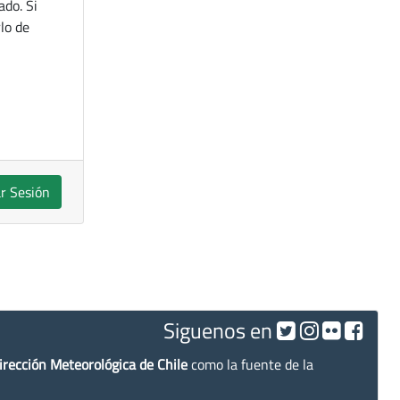
ado. Si
lo de
ar Sesión
Siguenos en
irección Meteorológica de Chile
como la fuente de la