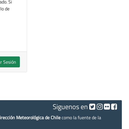
ado. Si
lo de
ar Sesión
Siguenos en
irección Meteorológica de Chile
como la fuente de la