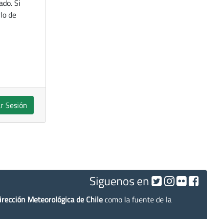
ado. Si
lo de
ar Sesión
Siguenos en
irección Meteorológica de Chile
como la fuente de la