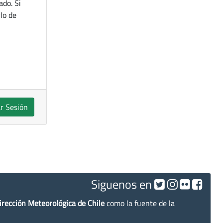
ado. Si
lo de
ar Sesión
Siguenos en
irección Meteorológica de Chile
como la fuente de la