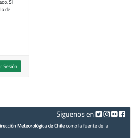
ado. Si
lo de
ar Sesión
Siguenos en
irección Meteorológica de Chile
como la fuente de la