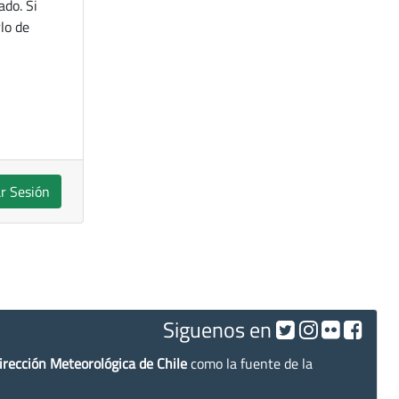
ado. Si
lo de
ar Sesión
Siguenos en
irección Meteorológica de Chile
como la fuente de la