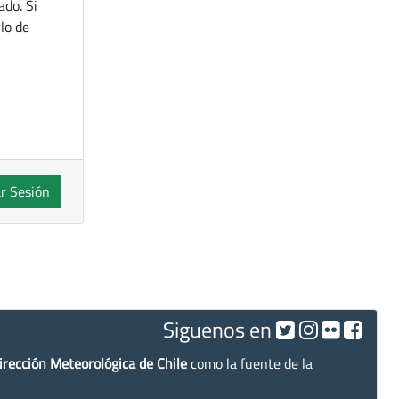
ado. Si
lo de
ar Sesión
Siguenos en
irección Meteorológica de Chile
como la fuente de la