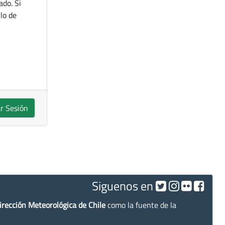
ado. Si
lo de
ar Sesión
Siguenos en
irección Meteorológica de Chile
como la fuente de la