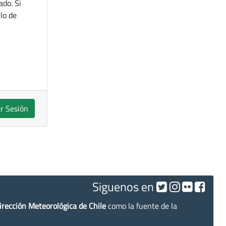
ado. Si
lo de
ar Sesión
Siguenos en
irección Meteorológica de Chile
como la fuente de la