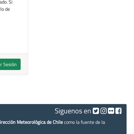
ado. Si
lo de
ar Sesión
Siguenos en
irección Meteorológica de Chile
como la fuente de la