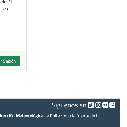
ado. Si
lo de
ar Sesión
Siguenos en
irección Meteorológica de Chile
como la fuente de la