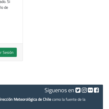
ado. Si
lo de
ar Sesión
Siguenos en
irección Meteorológica de Chile
como la fuente de la