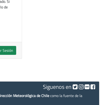
ado. Si
lo de
ar Sesión
Siguenos en
irección Meteorológica de Chile
como la fuente de la