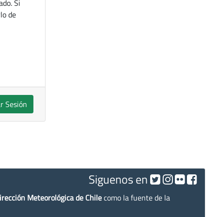
ado. Si
lo de
ar Sesión
Siguenos en
irección Meteorológica de Chile
como la fuente de la