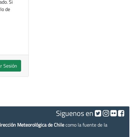
ado. Si
lo de
ar Sesión
Siguenos en
irección Meteorológica de Chile
como la fuente de la