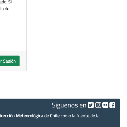
ado. Si
lo de
ar Sesión
Siguenos en
irección Meteorológica de Chile
como la fuente de la