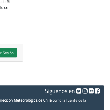
ado. Si
lo de
ar Sesión
Siguenos en
irección Meteorológica de Chile
como la fuente de la