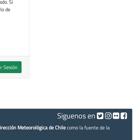
ado. Si
lo de
ar Sesión
Siguenos en
irección Meteorológica de Chile
como la fuente de la