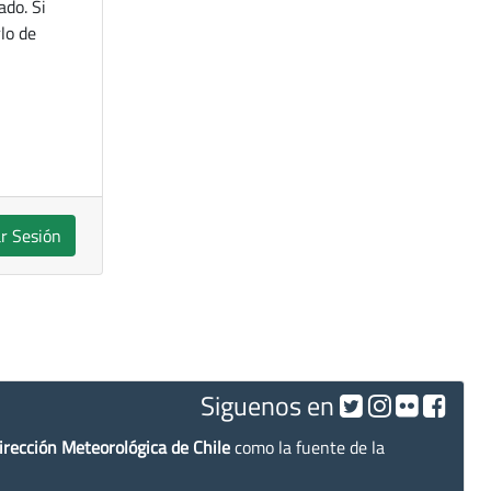
ado. Si
lo de
ar Sesión
Siguenos en
irección Meteorológica de Chile
como la fuente de la